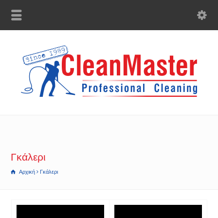
Γκάλερι
Αρχική
Γκάλερι